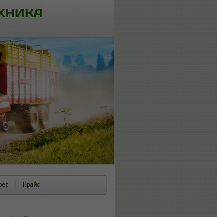
рес
Прайс