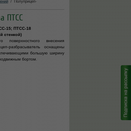
ений
/
Полуприцеп-
а ПТСС
С-15; ПТСС-18
й стенкой)
о поверхностного внесения
ицеп-разбрасыватель оснащены
еспечивающими большую ширину
 подвижным бортом.