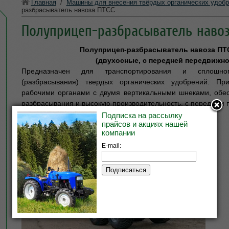
Главная
/
Машины для внесения твёрдых органических удобр
разбрасыватель навоза ПТСС
Полуприцеп-разбрасыватель навоз
Полуприцеп-разбрасыватель навоза ПТС
(двухосные, с передней передвижно
Предназначен для транспортирования и сплошног
(разбрасывания) твердых органических удобрений. Пр
рабочими органами с двумя вертикальными шнеками, об
разбрасывания и высокую производительность, с передним